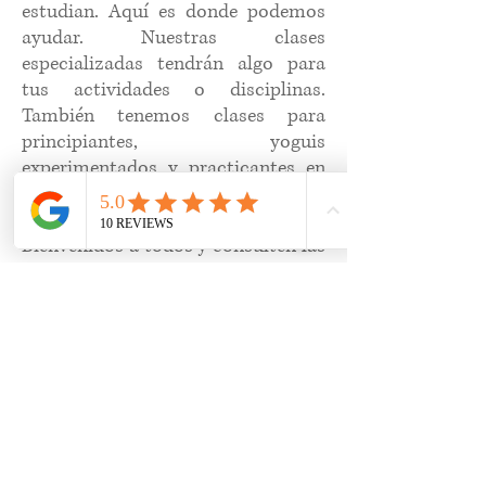
estudian. Aquí es donde podemos
ayudar. Nuestras clases
especializadas tendrán algo para
tus actividades o disciplinas.
También tenemos clases para
principiantes, yoguis
experimentados y practicantes en
recuperación que pueden necesitar
tomarse las cosas con más calma. ​
Bienvenidos a todos y consulten las
descripciones de nuestras clases,
horarios y precios, y no duden en
contactarnos si tienen alguna
pregunta.​​​​